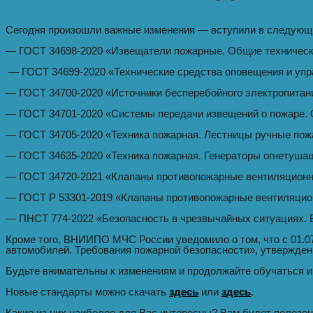
Сегодня произошли важные изменения — вступили в следующи
— ГОСТ 34698-2020 «Извещатели пожарные. Общие техническ
— ГОСТ 34699-2020 «Технические средства оповещения и упр
— ГОСТ 34700-2020 «Источники бесперебойного электропитани
— ГОСТ 34701-2020 «Системы передачи извещений о пожаре. 
— ГОСТ 34705-2020 «Техника пожарная. Лестницы ручные пож
— ГОСТ 34635-2020 «Техника пожарная. Генераторы огнетуша
— ГОСТ 34720-2021 «Клапаны противопожарные вентиляционны
— ГОСТ Р 53301-2019 «Клапаны противопожарные вентиляцион
— ПНСТ 774-2022 «Безопасность в чрезвычайных ситуациях. 
Кроме того, ВНИИПО МЧС России уведомило о том, что с 01.07
автомобилей. Требования пожарной безопасности», утвержден
Будьте внимательны к изменениям и продолжайте обучаться и 
Новые стандарты можно скачать
здесь
или
здесь
.
Какие из них наиболее для Вас интересны? Вам будет полезен