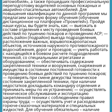
автомобиля», а также прошедших профессиональную
переподготовку водителей основных пожарных и
аварийно-спасательных автомобилей. Для
повышения квалификации по данной программе мы
предлагаем заочную форму обучения (обучение
дистанционное на платформе «Прометей»). Пройдя
наши курсы, вы будете знать, как: — выезжать в
составе отделения к месту проведения боевых
действий по тушению пожаров и проведению АСР; —
знать район (подрайон) выезда подразделения,
расположение важных, взрывопожароопасных
объектов, источников наружного противопожарного
водоснабжения, дорог и проездов; — уметь работать
с находящейся в боевом расчете подразделения
техникой, со специальными агрегатами и
оборудованием; — обеспечивать содержание
закрепленной техники и вооружения, снаряжения и
имущества в состоянии постоянной готовности к
проведению боевых действий по тушению пожаров;
— проверять при смене дежурства техническое
состояние закрепленной техники, при наличии
недостатков докладывать командиру отделения и
принимать меры по их устранению; — осуществлять
техническое обслуживание и эксплуатацию
закрепленной техники с соблюдением правил
охраны труда; — осуществлять учет и расходование
горюче-смазочных материалов и специальных
жидкостей. Для обучения обязательно – наличие